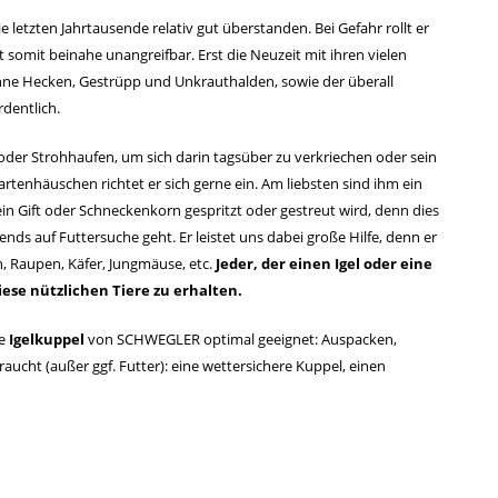
 letzten Jahrtausende relativ gut überstanden. Bei Gefahr rollt er
st somit beinahe unangreifbar. Erst die Neuzeit mit ihren vielen
ohne Hecken, Gestrüpp und Unkrauthalden, sowie der überall
dentlich.
u- oder Strohhaufen, um sich darin tagsüber zu verkriechen oder sein
rtenhäuschen richtet er sich gerne ein. Am liebsten sind ihm ein
in Gift oder Schneckenkorn gespritzt oder gestreut wird, denn dies
 abends auf Futtersuche geht. Er leistet uns dabei große Hilfe, denn er
n, Raupen, Käfer, Jungmäuse, etc.
Jeder, der einen Igel oder eine
diese nützlichen Tiere zu erhalten.
ie
Igelkuppel
von SCHWEGLER optimal geeignet: Auspacken,
 braucht (außer ggf. Futter): eine wetter­sichere Kuppel, einen