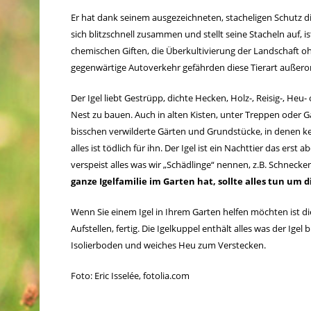
Er hat dank seinem ausgezeichneten, stacheligen Schutz die
sich blitzschnell zusammen und stellt seine Stacheln auf, i
chemischen Giften, die Überkultivierung der Landschaft 
gegenwärtige Autoverkehr gefährden diese Tierart außeror
Der Igel liebt Gestrüpp, dichte Hecken, Holz-, Reisig-, He
Nest zu bauen. Auch in alten Kisten, unter Treppen oder Ga
bisschen verwilderte Gärten und Grundstücke, in denen ke
alles ist tödlich für ihn. Der Igel ist ein Nachttier das erst
verspeist alles was wir „Schädlinge“ nennen, z.B. Schnecke
ganze Igelfamilie im Garten hat, sollte alles tun um 
Wenn Sie einem Igel in Ihrem Garten helfen möchten ist d
Aufstellen, fertig. Die Igel­kuppel enthält alles was der Igel
Isolierboden und weiches Heu zum Verstecken.
Foto: Eric Isselée, fotolia.com