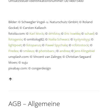
Umsatzsteuer-Identifikationsnummer: DE146615400
Bilder: © Schwegler Vogel- u. Naturschutz GmbH; © Roland
Gockel; © Carsten Kallasch
fotolia.com: ©
Karl Mock
; ©
drhfoto
; ©
Eric Isselée
; ©
schaef
; ©
fotogenix
; © ornitolog82; ©
Nailia Schwarz;
©
kyslynskyy
; ©
lightpoet
; ©
fotoparus
; ©
Pawel Spychala
; ©
rcfotostock
; ©
Fredex;
©
smileus;
©
photobars
; ©
andrea
; ©
Jens Klingebiel
unsplash.com: © Vincent van Zalinge; © Christian Søgaard
Moen; © suju
pixabay.com: © congerdesign
AGB – Allgemeine