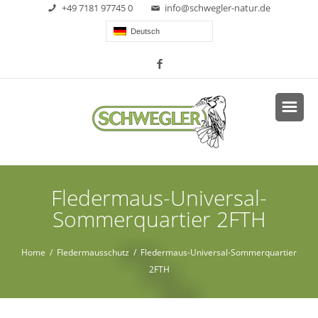
+49 7181 97745 0
info@schwegler-natur.de
Deutsch
Fledermaus-Universal-
Sommerquartier 2FTH
Home
/
Fledermausschutz
/ Fledermaus-Universal-Sommerquartier
2FTH