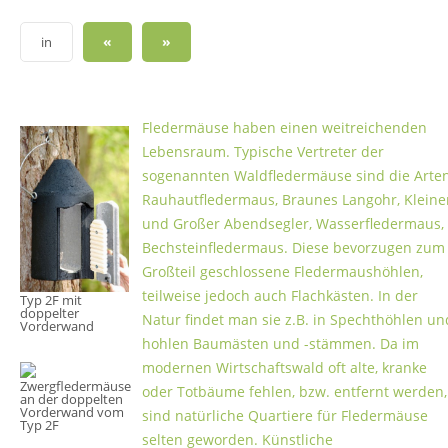
«
»
in
Fledermäuse haben einen weitreichenden
Lebensraum. Typische Vertreter der
sogenannten Waldfledermäuse sind die Arte
Rauhautfledermaus, Braunes Langohr, Kleine
und Großer Abendsegler, Wasserfledermaus,
Bechsteinfledermaus. Diese bevorzugen zum
Großteil geschlossene Fledermaushöhlen,
teilweise jedoch auch Flachkästen. In der
Typ 2F mit
doppelter
Natur findet man sie z.B. in Spechthöhlen un
Vorderwand
hohlen Baumästen und -stämmen. Da im
modernen Wirtschaftswald oft alte, kranke
Zwergfledermäuse
oder Totbäume fehlen, bzw. entfernt werden,
an der doppelten
Vorderwand vom
sind natürliche Quartiere für Fledermäuse
Typ 2F
selten geworden. Künstliche