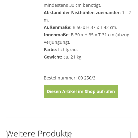
mindestens 30 cm benötigt.
Abstand der Nisthöhlen zueinander:
1 – 2
m.
Außenmaße:
B 50 x H 37 x T 42 cm.
Innenmaße:
B 30 x H 35 x T 31 cm (abzügl.
Verjüngung).
Farbe:
lichtgrau.
Gewicht:
ca. 21 kg.
Bestellnummer: 00 256/3
Diesen Artikel im Shop aufrufen
Weitere Produkte