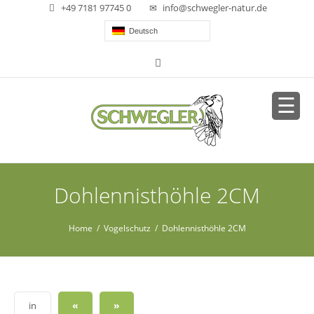
+49 7181 97745 0
info@schwegler-natur.de
Deutsch
Dohlennisthöhle 2CM
Home
/
Vogelschutz
/ Dohlennisthöhle 2CM
«
»
in