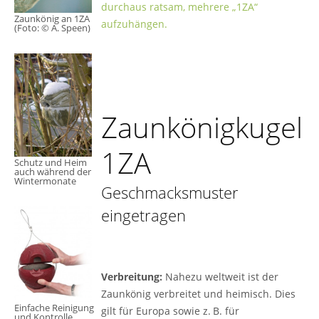
durchaus ratsam, mehrere „1ZA“
Zaunkönig an 1ZA
aufzuhängen.
(Foto: © A. Speen)
Zaunkönigkugel
1ZA
Schutz und Heim
auch während der
Wintermonate
Geschmacksmuster
eingetragen
Verbreitung:
Nahezu weltweit ist der
Zaunkönig verbreitet und heimisch. Dies
Einfache Reinigung
gilt für Europa sowie z. B. für
und Kontrolle