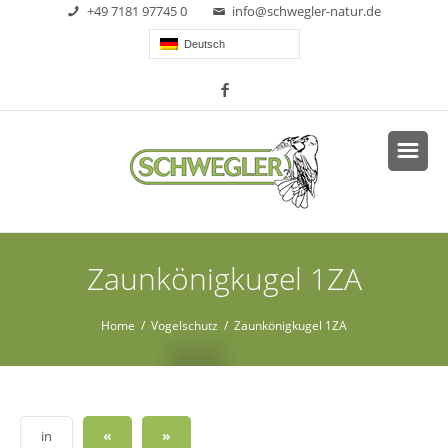
+49 7181 97745 0
info@schwegler-natur.de
Deutsch
Zaunkönigkugel 1ZA
Home
/
Vogelschutz
/ Zaunkönigkugel 1ZA
«
»
in