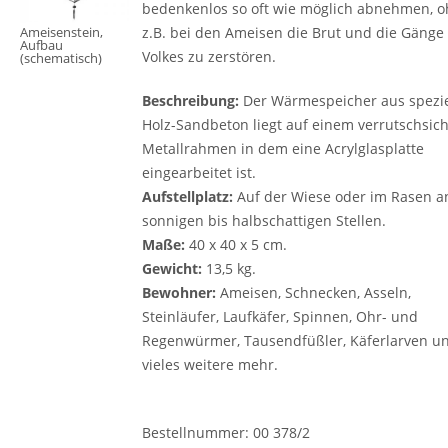
bedenkenlos so oft wie möglich abnehmen, 
Ameisenstein,
z.B. ­bei den Ameisen die Brut und die Gänge
Aufbau
Volkes zu zerstören.
(schematisch)
Beschreibung:
Der Wärmespeicher aus spezi
Holz-Sandbeton liegt auf einem verrutschsic
Metall­rahmen in dem eine Acrylglasplatte
eingearbeitet ist.
Aufstellplatz:
Auf der Wiese oder im Rasen a
sonnigen bis halbschattigen Stellen.
Maße:
40 x 40 x 5 cm.
Gewicht:
13,5 kg.
Bewohner:
Ameisen, Schnecken, Asseln,
Steinläufer, Laufkäfer, Spinnen, Ohr- und
Regenwürmer, Tausendfüßler, Käferlarven u
vieles weitere mehr.
Bestellnummer: 00 378/2