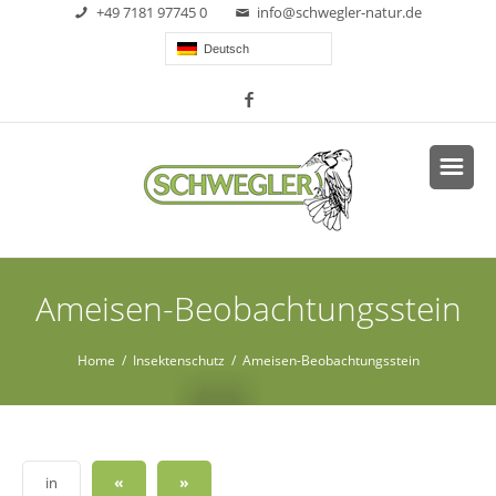
+49 7181 97745 0
info@schwegler-natur.de
Deutsch
Ameisen-Beobachtungsstein
Home
/
Insektenschutz
/ Ameisen-Beobachtungsstein
«
»
in