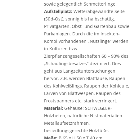
sowie gelegentlich Schmetterlinge.
Aufstellplatz:
Wetterabgewandte Seite
(Süd-Ost), sonnig bis halbschattig.
Privatgärten, Obst- und Gartenbau sowie
Parkanlagen. Durch die im Insekten-
Kombi vorhandenen „Nützlinge“ werden
in ­Kulturen bzw.
Zierpflanzengesellschaften 60 – 90% des
„Schädlingsbesatzes“ ­dezimiert. Dies
geht aus Langzeituntersuchungen
hervor. Z.B. werden Blattläuse, Raupen
des Kohlweißlings, Raupen der Kohleule,
Larven von Blattwespen, Raupen des
Frostspanners etc. stark verringert.
Material:
Gehäuse: SCHWEGLER-
Holzbeton, natürliche Nistmaterialien.
Metallaufsetzrahmen,
besiedlungsgerechte Holzfüße.
Maße:
B 65 x H 50 x T 40 cm.