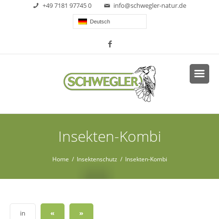
+49 7181 97745 0
info@schwegler-natur.de
Deutsch
Insekten-Kombi
Home
/
Insektenschutz
/ Insekten-Kombi
«
»
in