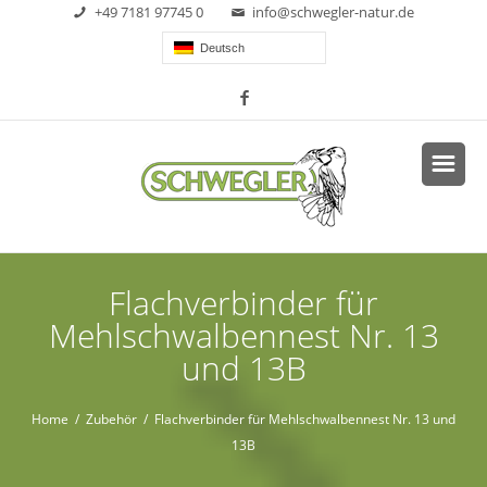
+49 7181 97745 0
info@schwegler-natur.de
Deutsch
Flachverbinder für
Mehlschwalbennest Nr. 13
und 13B
Home
/
Zubehör
/ Flachverbinder für Mehlschwalbennest Nr. 13 und
13B